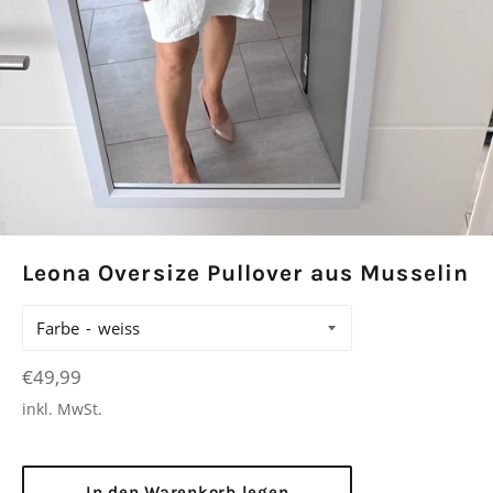
Leona Oversize Pullover aus Musselin
Farbe
Normaler
€49,99
Preis
inkl. MwSt.
In den Warenkorb legen